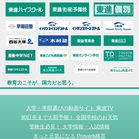
教育力こそが、国力だと思う。
大学・学部選びの動画サイト 東進TV
90日先まで大胆予報！ 全国学校のお天気
受験生必見！ 大学情報・入試情報
きっと元気になる Proverb格言