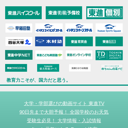
教育力こそが、国力だと思う。
大学・学部選びの動画サイト 東進TV
90日先まで大胆予報！ 全国学校のお天気
受験生必見！ 大学情報・入試情報