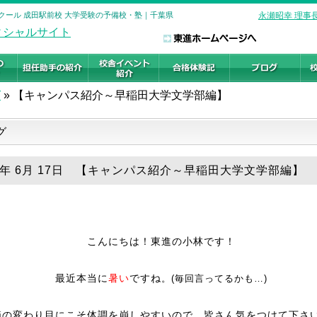
クール 成田駅前校 大学受験の予備校・塾｜千葉県
永瀬昭幸 理事
グ
»
【キャンパス紹介～早稲田大学文学部編】
グ
19年 6月 17日 【キャンパス紹介～早稲田大学文学部編】
こんにちは！東進の小林です！
最近本当に
暑い
ですね
。(毎回言ってるかも…)
節の変わり目にこそ体調を崩しやすいので、皆さん気をつけて下さ