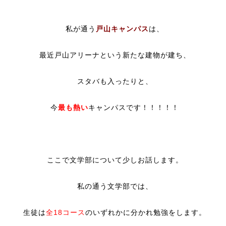
私が通う
戸山キャンパス
は、
最近戸山アリーナという新たな建物が建ち、
スタバも入ったりと、
今
最も熱い
キャンパスです！！！！！
ここで文学部について少しお話します。
私の通う文学部では、
生徒は
全18コース
のいずれかに分かれ勉強をします。