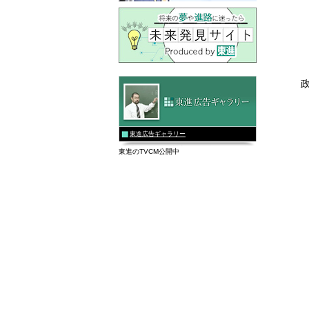
東進広告ギャラリー
東進のTVCM公開中