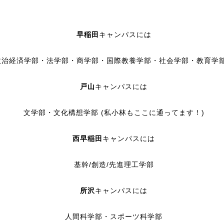
早稲田
キャンパスには
政治経済学部・法学部・商学部・国際教養学部・社会学部・教育
戸山
キャンパスには
文学部・文化構想学部 (私小林もここに通ってます！)
西早稲田
キャンパスには
基幹/創造/先進理工学部
所沢
キャンパスには
人間科学部・スポーツ科学部