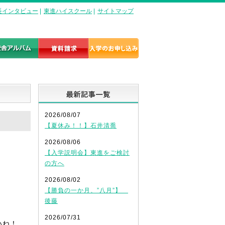
長インタビュー
|
東進ハイスクール
|
サイトマップ
最新記事一覧
2026/08/07
【夏休み！！】石井清喬
2026/08/06
【入学説明会】東進をご検討
の方へ
2026/08/02
【勝負の一か月、”八月”】
後藤
2026/07/31
いね！