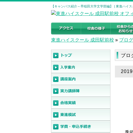
【キャンパス紹介～早稲田大学文学部編】 | 東進ハイス
東進ハイスクール 成田駅前校
»
ブロ
ブロ
20
季