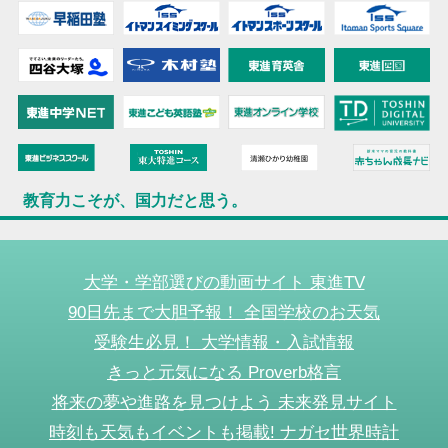
教育力こそが、国力だと思う。
大学・学部選びの動画サイト 東進TV
90日先まで大胆予報！ 全国学校のお天気
受験生必見！ 大学情報・入試情報
きっと元気になる Proverb格言
将来の夢や進路を見つけよう 未来発見サイト
時刻も天気もイベントも掲載! ナガセ世界時計