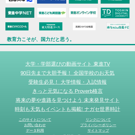
教育力こそが、国力だと思う。
大学・学部選びの動画サイト 東進TV
90日先まで大胆予報！ 全国学校のお天気
受験生必見！ 大学情報・入試情報
きっと元気になる Proverb格言
将来の夢や進路を見つけよう 未来発見サイト
時刻も天気もイベントも掲載! ナガセ世界時計
このサイトについて
リンクについて
お問い合わせ
プライバシーポリシー
データ利用
サイトマップ