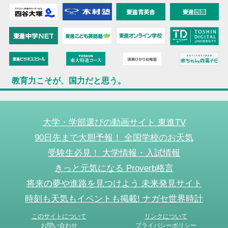
教育力こそが、国力だと思う。
大学・学部選びの動画サイト 東進TV
90日先まで大胆予報！ 全国学校のお天気
受験生必見！ 大学情報・入試情報
きっと元気になる Proverb格言
将来の夢や進路を見つけよう 未来発見サイト
時刻も天気もイベントも掲載! ナガセ世界時計
このサイトについて
リンクについて
お問い合わせ
プライバシーポリシー