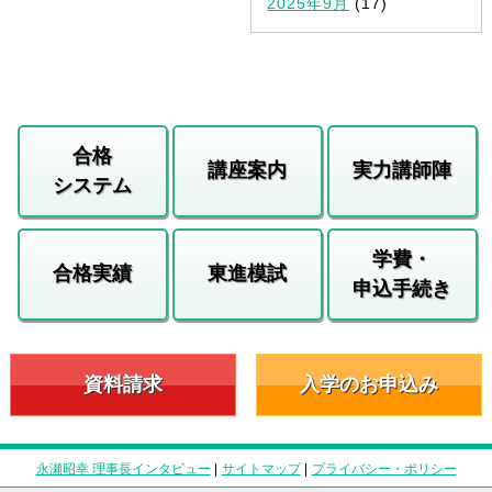
2025年9月
(17)
合格
講座案内
実力講師陣
システム
学費・
合格実績
東進模試
申込手続き
資料請求
入学のお申込み
永瀬昭幸 理事長インタビュー
|
サイトマップ
|
プライバシー・ポリシー