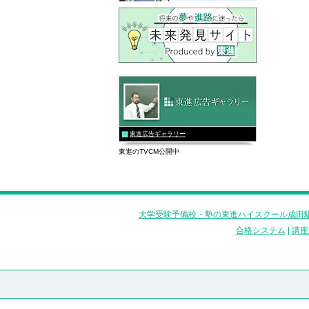
東進広告ギャラリー
東進のTVCM公開中
大学受験予備校・塾の東進ハイスクール成田駅
合格システム
|
講座