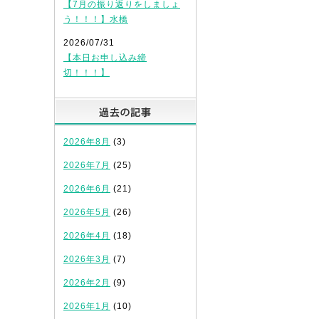
【7月の振り返りをしましょ
う！！！】水橋
2026/07/31
【本日お申し込み締
切！！！】
過去の記事
2026年8月
(3)
2026年7月
(25)
2026年6月
(21)
2026年5月
(26)
2026年4月
(18)
2026年3月
(7)
2026年2月
(9)
2026年1月
(10)