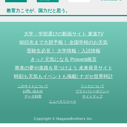
教育力こそが、国力だと思う。
大学・学部選びの動画サイト 東進TV
90日先まで大胆予報！ 全国学校のお天気
受験生必見！ 大学情報・入試情報
きっと元気になる Proverb格言
将来の夢や進路を見つけよう 未来発見サイト
時刻も天気もイベントも掲載! ナガセ世界時計
このサイトについて
リンクについて
お問い合わせ
プライバシーポリシー
データ利用
サイトマップ
ニュースリリース
Copyright © NagaseBrothers Inc.