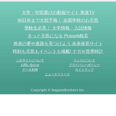
大学・学部選びの動画サイト 東進TV
90日先まで大胆予報！ 全国学校のお天気
受験生必見！ 大学情報・入試情報
きっと元気になる Proverb格言
将来の夢や進路を見つけよう 未来発見サイト
時刻も天気もイベントも掲載! ナガセ世界時計
このサイトについて
リンクについて
お問い合わせ
プライバシーポリシー
データ利用
サイトマップ
ニュースリリース
Copyright © NagaseBrothers Inc.